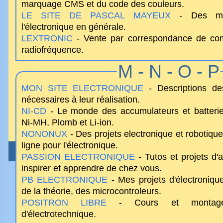
marquage CMS et du code des couleurs.
LE SITE DE PASCAL MAYEUX
- Des micr
l'électronique en générale.
LEXTRONIC
- Vente par correspondance de com
radiofréquence.
M - N - O - P
MON SITE ELECTRONIQUE
- Descriptions de
nécessaires à leur réalisation.
NI-CD
- Le monde des accumulateurs et batterie
Ni-MH, Plomb et Li-ion.
NONONUX
- Des projets electronique et robotique
ligne pour l'électronique.
ZE SELECTION
- Guide des 50 meilleurs sites dans
PASSION ELECTRONIQUE
AVANT TOUT
/
L'ANNONCEUR
- Tutos et projets d'
/
LES DROITS DE L'
inspirer et apprendre de chez vous.
PB ELECTRONIQUE
- Mes projets d'électroniqu
de la théorie, des microcontroleurs.
POSITRON LIBRE
- Cours et montages 
d'électrotechnique.