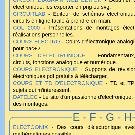
CIRCUIT DIAGRAM WEB EDITOR
- Dessiner d
électronique, les exporter en png ou svg.
CIRCUITLAB
- Editeur de schémas electroniqu
circuits en ligne facile à prendre en main.
COL 2000
- Présentations de montages élect
réalisations personnelles.
COURS ELECTRO
- Cours d'électronique analogi
pour bac+2.
COURS D'ELECTRONIQUE
- Fondamentaux, 
circuits, fonctions analogique et numérique.
COURS ELECTRONIQUE
- Supports de révision
électroniques pdf gratuits à télécharger.
COURS ET TD D'ELECTRONIQUE
- TD et TP 
sujets qui m'intéressent.
DATELEC
- Le site d'un passionné d'électronique,
des montages.
E - F - G - H
ELECTOONIX
- Des cours d'électronique ave
mathématiques possible.