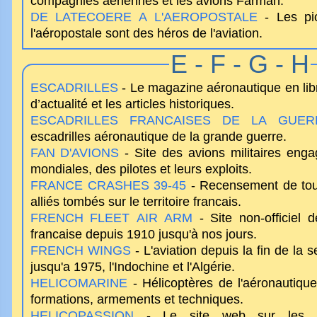
compagnies aériennes et les avions Farman.
DE LATECOERE A L'AEROPOSTALE
- Les pio
l'aéropostale sont des héros de l'aviation.
E - F - G - H
ESCADRILLES
- Le magazine aéronautique en lib
d’actualité et les articles historiques.
ESCADRILLES FRANCAISES DE LA GUERR
escadrilles aéronautique de la grande guerre.
FAN D'AVIONS
- Site des avions militaires eng
mondiales, des pilotes et leurs exploits.
FRANCE CRASHES 39-45
- Recensement de tous
alliés tombés sur le territoire francais.
FRENCH FLEET AIR ARM
- Site non-officiel d
francaise depuis 1910 jusqu'à nos jours.
FRENCH WINGS
- L'aviation depuis la fin de la
jusqu'a 1975, l'Indochine et l'Algérie.
HELICOMARINE
- Hélicoptères de l'aéronautique
formations, armements et techniques.
HELICOPASSION
- Le site web sur les hé