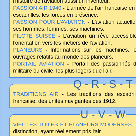
l'histoire de l'aviation aussi un inventeur.
PASSION AIR 1940
- L'armée de l'air francaise e
escadrilles, les forces en présence.
PASSION POUR L'AVIATION
- L'aviation actuell
ses hommes, femmes, ses machines.
PILOTE SUISSE
- L'aviation un rêve accessibl
l'orientation vers les métiers de l'aviation.
PLANEURS
- Informations sur les machines, le
ouvrages relatifs au monde des planeurs.
PORTAIL AVIATION
- Portail des passionnés d'a
militaire ou civile, les plus legers que l'air.
Q - R - S - T
TRADITIONS AIR
- Les traditions des escadril
francaise, des unités navigantes dés 1912.
U - V - W
VIEILLES TOILES ET PLANEURS MODERNES
-
distinction, ayant réellement pris l'air.