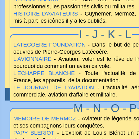
professionnels, les passionnés civils ou militaires.
HISTOIRE D'AVIATEURS
- Guynemer, Mermoz, B
mis à part les icônes il y a les oubliés.
I - J - K - L
LATECOERE FOUNDATION
- Dans le but de pe
oeuvres de Pierre-Georges Latécoère.
L'AVIONNAIRE
- Aviation, voler est le rêve de 
pourquoi du comment un avion ca vole.
L'ECHARPE BLANCHE
- Toute l'actualité de 
France, les appareils, de la documentation.
LE JOURNAL DE L'AVIATION
- L'actualité aér
ZE SELECTION
- Guide des 50 meilleurs sites dans
commerciale, aviation d'affaire et militaire.
AVANT TOUT
/
L'ANNONCEUR
/
LES DROITS DE L'
M - N - O - P
MEMOIRE DE MERMOZ
- Aviateur de légende s
et ses compagnons leurs conquêtes.
PAPY BLERIOT
- L'exploit de Louis Blériot un