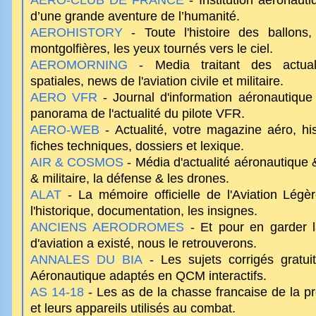
AERO-CLUB DE FRANCE
- Institution aéronaut
d’une grande aventure de l’humanité.
AEROHISTORY
- Toute l'histoire des ballons,
montgolfières, les yeux tournés vers le ciel.
AEROMORNING
- Media traitant des actual
spatiales, news de l'aviation civile et militaire.
AERO VFR
- Journal d'information aéronautique 
panorama de l'actualité du pilote VFR.
AERO-WEB
- Actualité, votre magazine aéro, his
fiches techniques, dossiers et lexique.
AIR & COSMOS
- Média d'actualité aéronautique & 
& militaire, la défense & les drones.
ALAT
- La mémoire officielle de l'Aviation Légè
l'historique, documentation, les insignes.
ANCIENS AERODROMES
- Et pour en garder l
d'aviation a existé, nous le retrouverons.
ANNALES DU BIA
- Les sujets corrigés gratuit
Aéronautique adaptés en QCM interactifs.
AS 14-18
- Les as de la chasse francaise de la p
et leurs appareils utilisés au combat.